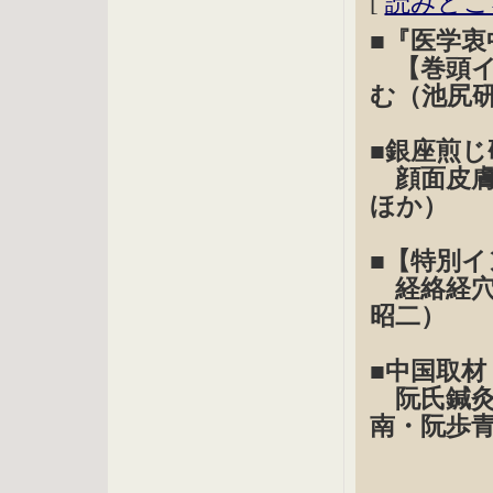
[
読みどこ
■『医学
【巻頭イ
む（池尻
■銀座煎
顔面皮膚
ほか）
■【特別
経絡経穴
昭二）
■中国取
阮氏鍼灸
南・阮歩