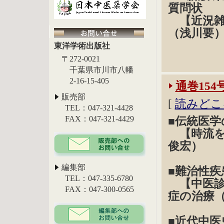
質問状
【近況雑
（浅川要
東洋学術出版社
〒272-0021
千葉県市川市八幡
2-16-15-405
通巻154
販売部
[
読みどこ
TEL：047-321-4428
FAX：047-321-4429
■伝統医
【時流を読
俊宏）
編集部
■難治性疾
TEL：047-335-6780
【中医診
FAX：047-300-0565
症の治療
■近代中医