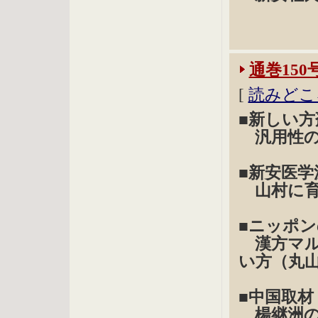
通巻150
[
読みどこ
■新しい方
汎用性の
■新安医
山村に育
■ニッポ
漢方マル
い方（丸
■中国取材
楊継洲の