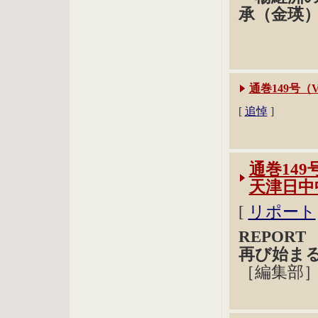
承（金瑛
通巻149号（V
[
追悼
]
通巻149
天津日中
[
リポート
REPOR
再び始ま
［編集部