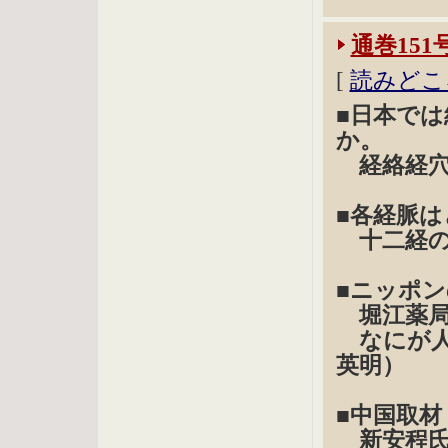
通巻151
[
読みどこ
■日本で
か。
経絡経穴
■各経脈
十二経の
■ニッポ
堀江薬局
なにが人
英明）
■中国取
新安程氏