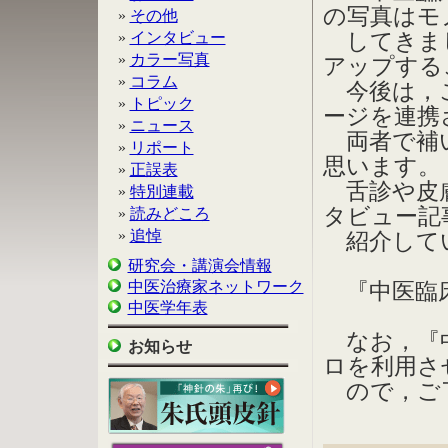
の写真はモ
»
その他
»
インタビュー
してきまし
»
カラー写真
アップする
»
コラム
今後は，こ
»
トピック
ージを連携
»
ニュース
両者で補い
»
リポート
思います。
»
正誤表
舌診や皮膚
»
特別連載
タビュー記
»
読みどころ
»
追悼
紹介して
研究会・講演会情報
中医治療家ネットワーク
『中医臨床
中医学年表
なお，『中
お知らせ
ロを利用さ
ので，ご