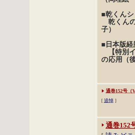
■乾くん
乾くんの
子）
■日本版
【特別イ
の応用（
通巻152号（V
[
追悼
]
通巻152