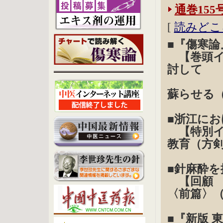
通巻155
[
読みどこ
■『傷寒論
【巻頭イ
討して
『
蘇らせる
■浙江に
【特別イ
教育（方
■針麻酔を
【回顧 
〈前篇〉
■『新版 