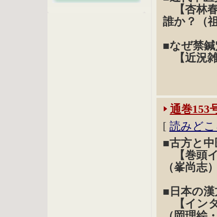
【杏林春
誰か？（
■なぜ禁
【近況雑
通巻153
[
読みどこ
■古方と
【巻頭イ
（峯尚志
■日本の
【インタ
（岡理絵