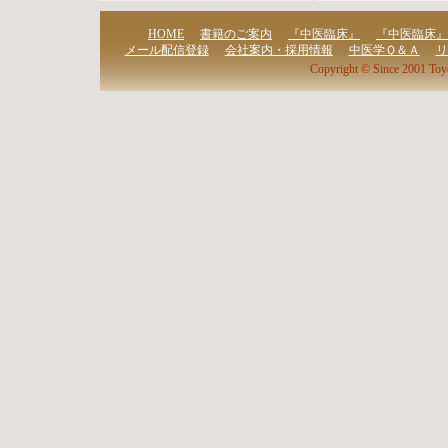
HOME
書籍のご案内
『中医臨床』
『中医臨床』
メール配信登録
会社案内・採用情報
中医学Ｑ＆Ａ
リ
Copyright © Since 2001 Toy