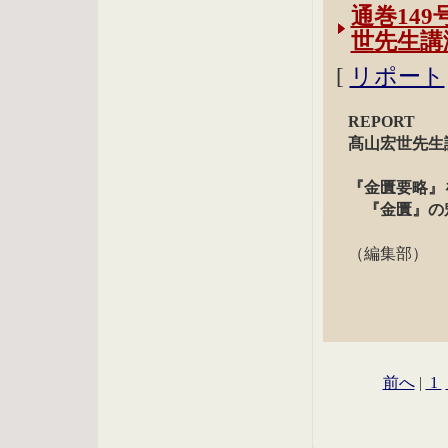
通巻149
世先生講
[
リポート
REPORT
髙山宏世先生
『金匱要略』
『金匱』の
（編集部）
前へ
|
1