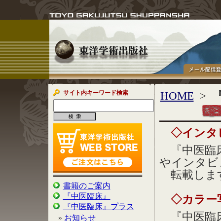
サイト内キーワード検索
HOME
>
◇インタビ
『中医臨床
やインタビ
転載しま
書籍のご案内
『中医臨床』
◇カラー
『中医臨床』プラス
『中医臨床
»
お知らせ